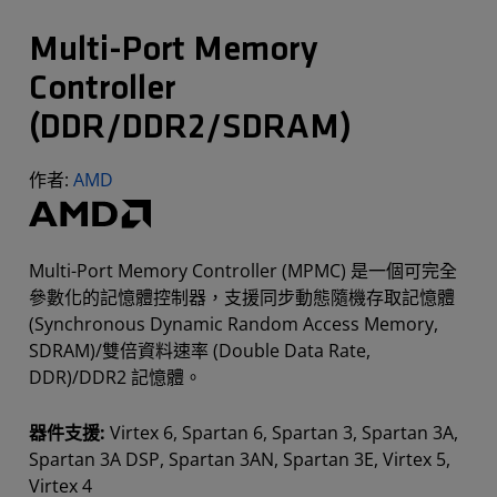
Multi-Port Memory
Controller
(DDR/DDR2/SDRAM)
作者:
AMD
Multi-Port Memory Controller (MPMC) 是一個可完全
參數化的記憶體控制器，支援同步動態隨機存取記憶體
(Synchronous Dynamic Random Access Memory,
SDRAM)/雙倍資料速率 (Double Data Rate,
DDR)/DDR2 記憶體。
器件支援:
Virtex 6, Spartan 6, Spartan 3, Spartan 3A,
Spartan 3A DSP, Spartan 3AN, Spartan 3E, Virtex 5,
Virtex 4