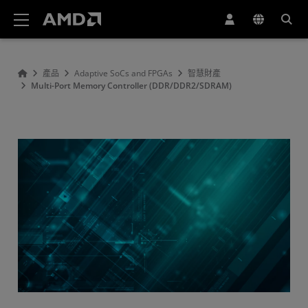
AMD 網站無障礙聲明
產品
Adaptive SoCs and FPGAs
智慧財產
Multi-Port Memory Controller (DDR/DDR2/SDRAM)