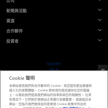
公司
關於 AMD
新聞與活動
管理團隊
新聞室
資源
企業責任
活動
招聘
開發者中心
合作夥伴
媒體庫
聯絡我們
部落格
AMD 合作夥伴中心
投資者
案例研究
授權經銷商
網路研討會
投資者關係
AMD 大學計畫
探索資源
財務資訊
董事會
條款與條件
治理文件
隱私權
反馈
行情走勢
商標
Cookie 聲明
供应链透明度
本網站使用我們和合作夥伴的 Cookie，為您提供更加便捷和
公平公開競爭
個人化的瀏覽體驗。 Cookie 將有用的資訊儲存在您的電腦
英國稅務策略
上，以幫助我們提高我們網站的效率和與您的相關性。 在某
Cookie 政策
些情況下，它們對於使網站正常運行至關重要。 透過造訪本
網站，您指示我們使用並同意使用 Cookie 政策中列出的
Cookie 設定