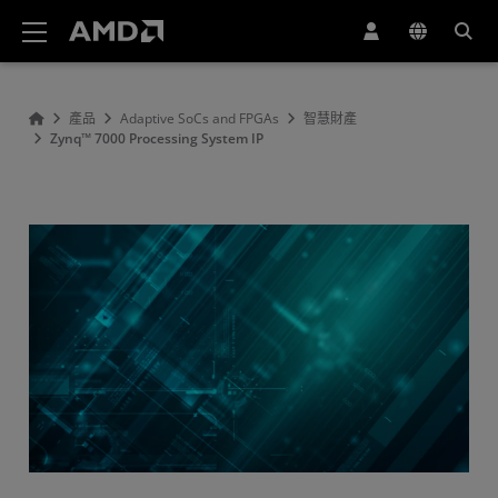
AMD 網站無障礙聲明
產品
Adaptive SoCs and FPGAs
智慧財產
Zynq™ 7000 Processing System IP