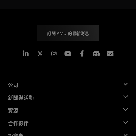
訂閱 AMD 的最新消息
Linkedin
Instagram
Facebook
訂閱
公司
關於 AMD
新聞與活動
管理團隊
新聞室
資源
企業責任
活動
招聘
開發者中心
合作夥伴
媒體庫
聯絡我們
部落格
AMD 合作夥伴中心