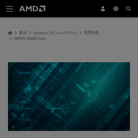
AMD 網站無障礙聲明
產品
Adaptive SoCs and FPGAs
智慧財產
QDRIV SRAM Core