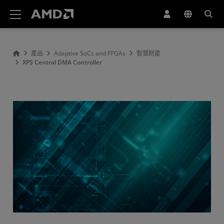
AMD 網站無障礙聲明
產品
Adaptive SoCs and FPGAs
智慧財產
XPS Central DMA Controller