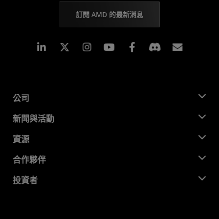
訂閱 AMD 的最新消息
Linkedin
Instagram
Facebook
訂閱
公司
關於 AMD
新聞與活動
管理團隊
新聞室
資源
企業責任
活動
招聘
開發者中心
合作夥伴
媒體庫
聯絡我們
部落格
AMD 合作夥伴中心
投資者
案例研究
授權經銷商
網路研討會
投資者關係
AMD 大學計畫
探索資源
財務資訊