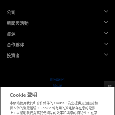
公司
關於 AMD
新聞與活動
管理團隊
新聞室
資源
企業責任
活動
招聘
開發者中心
合作夥伴
媒體庫
聯絡我們
部落格
AMD 合作夥伴中心
投資者
案例研究
授權經銷商
網路研討會
投資者關係
AMD 大學計畫
探索資源
財務資訊
董事會
條款與條件
治理文件
隱私權
反馈
行情走勢
商標
Cookie 聲明
供应链透明度
本網站使用我們和合作夥伴的 Cookie，為您提供更加便捷和
公平公開競爭
個人化的瀏覽體驗。 Cookie 將有用的資訊儲存在您的電腦
英國稅務策略
上，以幫助我們提高我們網站的效率和與您的相關性。 在某