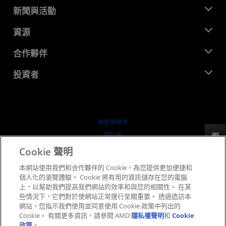
關於 AMD
新聞與活動
管理團隊
新聞室
資源
企業責任
活動
招聘
開發者中心
合作夥伴
媒體庫
聯絡我們
部落格
AMD 合作夥伴中心
投資者
案例研究
授權經銷商
網路研討會
投資者關係
AMD 大學計畫
探索資源
財務資訊
董事會
條款與條件
治理文件
隱私權
反馈
行情走勢
商標
Cookie 聲明
供应链透明度
本網站使用我們和合作夥伴的 Cookie，為您提供更加便捷和
公平公開競爭
個人化的瀏覽體驗。 Cookie 將有用的資訊儲存在您的電腦
英國稅務策略
上，以幫助我們提高我們網站的效率和與您的相關性。 在某
Cookie 政策
些情況下，它們對於使網站正常運行至關重要。 透過造訪本
網站，您指示我們使用並同意使用 Cookie 政策中列出的
Cookie 設定
Cookie。 有關更多資訊，請參閱 AMD
隱私權聲明
和
Cookie
政策
。