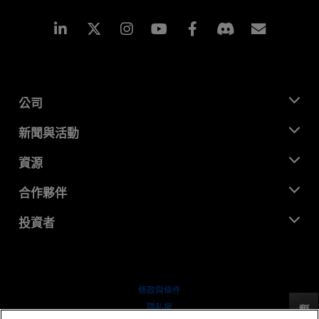
Linkedin
Instagram
Facebook
訂閱
公司
關於 AMD
新聞與活動
管理團隊
新聞室
資源
企業責任
活動
招聘
開發者中心
合作夥伴
媒體庫
聯絡我們
部落格
AMD 合作夥伴中心
投資者
案例研究
授權經銷商
網路研討會
投資者關係
AMD 大學計畫
探索資源
財務資訊
董事會
條款與條件
治理文件
隱私權
反馈