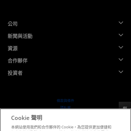
公司
關於 AMD
新聞與活動
管理團隊
新聞室
資源
企業責任
活動
招聘
開發者中心
合作夥伴
媒體庫
聯絡我們
部落格
AMD 合作夥伴中心
投資者
案例研究
授權經銷商
網路研討會
投資者關係
AMD 大學計畫
探索資源
財務資訊
董事會
條款與條件
治理文件
隱私權
反馈
行情走勢
商標
Cookie 聲明
供应链透明度
本網站使用我們和合作夥伴的 Cookie，為您提供更加便捷和
公平公開競爭