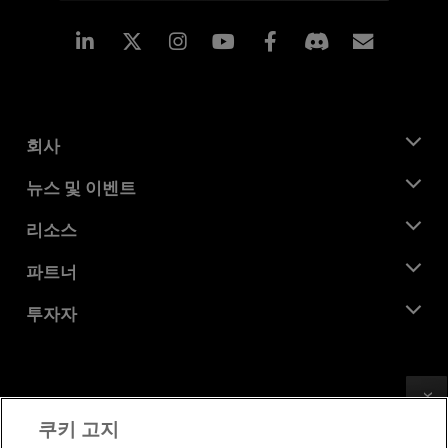
Linkedin
Instagram
Facebook
구독
회사
AMD 소개
뉴스 및 이벤트
관리팀
뉴스룸
리소스
기업의 사회적 책임
이벤트
채용
개발자 센트럴
파트너
미디어 라이브러리
문의하기
블로그
AMD 파트너 허브
투자자
사례 연구
공식 유통업체
웨비나
투자자 관계
AMD 대학 프로그램
리소스 살펴보기
재무 정보
이사위원회
Feedback
이용약관
쿠키 고지
거버넌스 문서
프라이버시