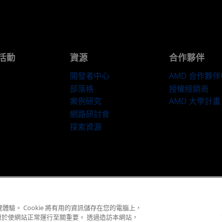
活動
資源
合作夥伴
開發者中心
AMD 合作夥
部落格
授權經銷商
案例研究
AMD 大學計畫
網路研討會
探索資源
隱私權
商標
供应链透明度
公平公開競爭
英國稅務策略
Cookie 政策
© 2026 Advanced Micro Devices, Inc.
體驗。 Cookie 將有用的資訊儲存在您的電腦上，
對於使網站正常運行至關重要。 透過造訪本網站，