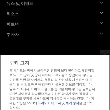
AMD 소개
뉴스 및 이벤트
관리팀
뉴스룸
리소스
기업의 사회적 책임
이벤트
채용
개발자 센트럴
파트너
미디어 라이브러리
문의하기
블로그
AMD 파트너 허브
투자자
사례 연구
공식 유통업체
웨비나
투자자 관계
AMD 대학 프로그램
리소스 살펴보기
재무 정보
이사위원회
Feedback
이용약관
쿠키 고지
거버넌스 문서
프라이버시
SEC 신고서
상표
본 사이트는 귀하의 브라우징 경험이 보다 편리하고 개인적일
수 있도록 당사 및 당사 파트너의 쿠키를 사용합니다. 쿠키는
공급망 투명성
귀하를 위한 당 사이트의 효율성 및 관련성을 개선하는 데 도
공정 및 공개 경쟁
움이 될 수 있도록 귀하 컴퓨터의 유용한 정보를 저장합니다.
영국 세금 전략
일부 사례에서, 사이트의 올바른 동작을 위해 쿠키는 필수입니
쿠키 정책
다. 본 사이트에 접속함으로써 귀하는 당사가 쿠키 정책에 나
열된대로 쿠키를 사용하도록 지시하고 승낙하는 것입니다. 자
쿠키 설정
세한 사항은 AMD의
프라이버시 고지
및
쿠키 정책
을 참조하
십시오.