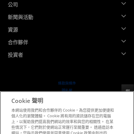
公司
關於 AMD
新聞與活動
管理團隊
新聞室
資源
企業責任
活動
招聘
開發者中心
合作夥伴
媒體庫
聯絡我們
部落格
AMD 合作夥伴中心
投資者
案例研究
授權經銷商
網路研討會
投資者關係
AMD 大學計畫
探索資源
財務資訊
董事會
條款與條件
治理文件
隱私權
反馈
行情走勢
商標
Cookie 聲明
供应链透明度
本網站使用我們和合作夥伴的 Cookie，為您提供更加便捷和
公平公開競爭
個人化的瀏覽體驗。 Cookie 將有用的資訊儲存在您的電腦
英國稅務策略
上，以幫助我們提高我們網站的效率和與您的相關性。 在某
Cookie 政策
些情況下，它們對於使網站正常運行至關重要。 透過造訪本
網站，您指示我們使用並同意使用 Cookie 政策中列出的
Cookie 設定