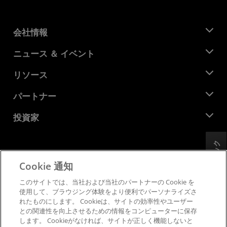
会社情報
AMD について
ニュース ＆ イベント
役員
ニュースルーム
リソース
企業責任
イベント
キャリア
デベロッパー セントラル
パートナー
メディア ライブラリ
お問い合わせ
ブログ
AMD パートナー ハブ
投資家
ケース スタディ
正規販売代理店
ウェビナー
投資家向け情報
AMD ユニバーシティ プログラム
フィードバック
リソースを探す
財務情報
取締役会
Cookie 通知
利用規約
ガバナンス報告書
プライバシー
このサイトでは、当社および当社のパートナーの Cookie を
SEC 提出書類
商標
使用して、ブラウジング体験をより便利でパーソナライズさ
れたものにします。 Cookieは、サイトの効率性やユーザー
サプライ チェーンの透明性
との関連性を向上させるための情報をコンピューターに保存
公正でオープンな競争
します。 Cookieがなければ、サイトが正しく機能しないと
英国税務戦略