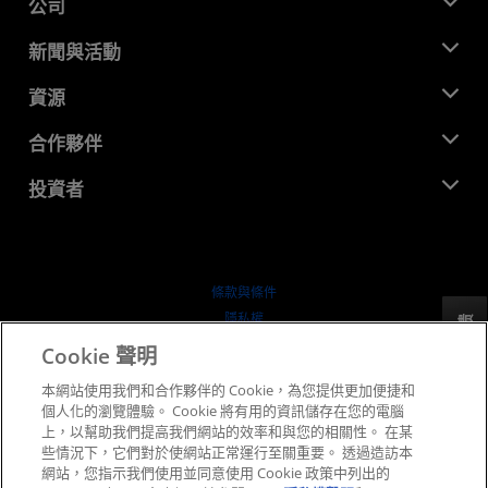
公司
關於 AMD
新聞與活動
管理團隊
新聞室
資源
企業責任
活動
招聘
開發者中心
合作夥伴
媒體庫
聯絡我們
部落格
AMD 合作夥伴中心
投資者
案例研究
授權經銷商
網路研討會
投資者關係
AMD 大學計畫
探索資源
財務資訊
董事會
條款與條件
治理文件
隱私權
反馈
行情走勢
商標
Cookie 聲明
供应链透明度
本網站使用我們和合作夥伴的 Cookie，為您提供更加便捷和
公平公開競爭
個人化的瀏覽體驗。 Cookie 將有用的資訊儲存在您的電腦
英國稅務策略
上，以幫助我們提高我們網站的效率和與您的相關性。 在某
Cookie 政策
些情況下，它們對於使網站正常運行至關重要。 透過造訪本
網站，您指示我們使用並同意使用 Cookie 政策中列出的
Cookie 設定