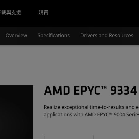
下載與支援
購買
Overview
Specifications
Drivers and Resources
AMD EPYC™ 9334
Realize exceptional time-to-results and e
applications with AMD EPYC™ 9004 Serie