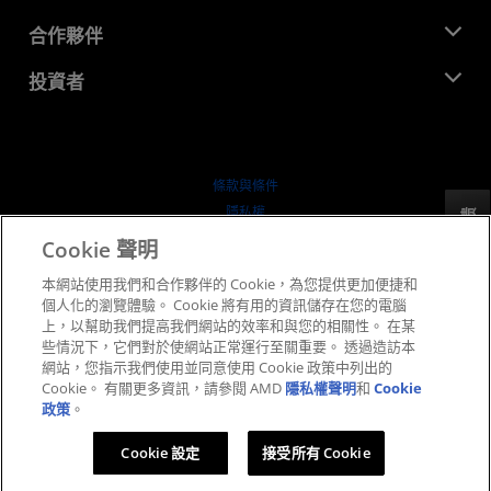
活動
招聘
開發者中心
合作夥伴
媒體庫
聯絡我們
部落格
AMD 合作夥伴中心
投資者
案例研究
授權經銷商
網路研討會
投資者關係
AMD 大學計畫
探索資源
財務資訊
董事會
條款與條件
治理文件
隱私權
反馈
行情走勢
商標
Cookie 聲明
供应链透明度
本網站使用我們和合作夥伴的 Cookie，為您提供更加便捷和
公平公開競爭
個人化的瀏覽體驗。 Cookie 將有用的資訊儲存在您的電腦
英國稅務策略
上，以幫助我們提高我們網站的效率和與您的相關性。 在某
Cookie 政策
些情況下，它們對於使網站正常運行至關重要。 透過造訪本
網站，您指示我們使用並同意使用 Cookie 政策中列出的
Cookie 設定
Cookie。 有關更多資訊，請參閱 AMD
隱私權聲明
和
Cookie
政策
。
© 2026 Advanced Micro Devices, Inc.
Cookie 設定
接受所有 Cookie