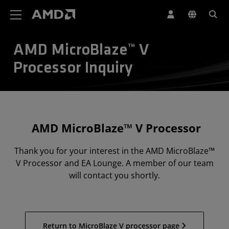
AMD 網站無障礙聲明
AMD MicroBlaze™ V
Processor Inquiry
AMD MicroBlaze™ V Processor
Thank you for your interest in the AMD MicroBlaze™
V Processor and EA Lounge. A member of our team
will contact you shortly.
Return to MicroBlaze V processor page