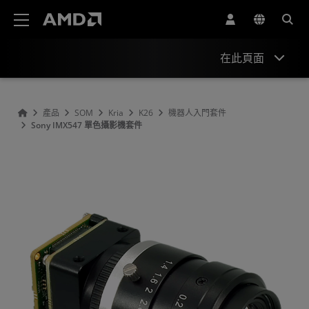
AMD 網站無障礙聲明
在此頁面
概述
產品
SOM
Kria
K26
機器人入門套件
Sony IMX547 單色攝影機套件
內容
現在開始
支援與資源