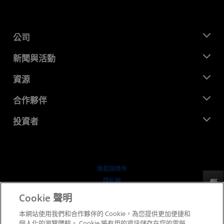
公司
關於 AMD
新聞與活動
管理團隊
新聞室
資源
企業責任
活動
招聘
開發者中心
合作夥伴
媒體庫
聯絡我們
部落格
AMD 合作夥伴中心
投資者
案例研究
授權經銷商
網路研討會
投資者關係
AMD 大學計畫
探索資源
財務資訊
董事會
條款與條件
治理文件
隱私權
反馈
行情走勢
商標
Cookie 聲明
供应链透明度
本網站使用我們和合作夥伴的 Cookie，為您提供更加便捷和
公平公開競爭
個人化的瀏覽體驗。 Cookie 將有用的資訊儲存在您的電腦