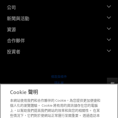
公司
關於 AMD
新聞與活動
管理團隊
新聞室
資源
企業責任
活動
招聘
開發者中心
合作夥伴
媒體庫
聯絡我們
部落格
AMD 合作夥伴中心
投資者
案例研究
授權經銷商
網路研討會
投資者關係
AMD 大學計畫
探索資源
財務資訊
董事會
條款與條件
治理文件
隱私權
反馈
行情走勢
商標
Cookie 聲明
供应链透明度
本網站使用我們和合作夥伴的 Cookie，為您提供更加便捷和
公平公開競爭
個人化的瀏覽體驗。 Cookie 將有用的資訊儲存在您的電腦
英國稅務策略
上，以幫助我們提高我們網站的效率和與您的相關性。 在某
Cookie 政策
些情況下，它們對於使網站正常運行至關重要。 透過造訪本