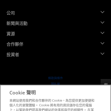
公司
關於 AMD
新聞與活動
管理團隊
新聞室
資源
企業責任
活動
招聘
開發者中心
合作夥伴
媒體庫
聯絡我們
部落格
AMD 合作夥伴中心
投資者
案例研究
授權經銷商
網路研討會
投資者關係
AMD 大學計畫
探索資源
財務資訊
董事會
條款與條件
治理文件
隱私權
反馈
行情走勢
商標
Cookie 聲明
供应链透明度
本網站使用我們和合作夥伴的 Cookie，為您提供更加便捷和
公平公開競爭
個人化的瀏覽體驗。 Cookie 將有用的資訊儲存在您的電腦
英國稅務策略
上，以幫助我們提高我們網站的效率和與您的相關性。 在某