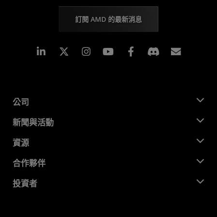
訂閱 AMD 的最新消息
Linkedin
Instagram
Facebook
訂閱
公司
關於 AMD
新聞與活動
管理團隊
新聞室
資源
企業責任
活動
招聘
開發者中心
合作夥伴
媒體庫
聯絡我們
部落格
AMD 合作夥伴中心
投資者
案例研究
授權經銷商
網路研討會
投資者關係
AMD 大學計畫
探索資源
財務資訊