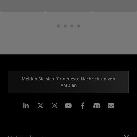
Melden Sie sich für neueste Nachrichten von
AMD an
LinkedIn
Instagram
Facebook
Abonn