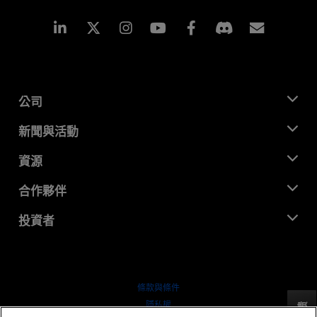
Linkedin
Instagram
Facebook
訂閱
公司
關於 AMD
新聞與活動
管理團隊
新聞室
資源
企業責任
活動
招聘
開發者中心
合作夥伴
媒體庫
聯絡我們
部落格
AMD 合作夥伴中心
投資者
案例研究
授權經銷商
網路研討會
投資者關係
AMD 大學計畫
探索資源
財務資訊
董事會
條款與條件
治理文件
隱私權
反馈