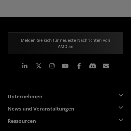
Melden Sie sich für neueste Nachrichten von
AMD an
LinkedIn
Instagram
Facebook
Abonn
Unternehmen
Über AMD
News und Veranstaltungen
Führungsteam
Pressebereich
Ressourcen
Verantwortung
Veranstaltungen
Stellenangebote