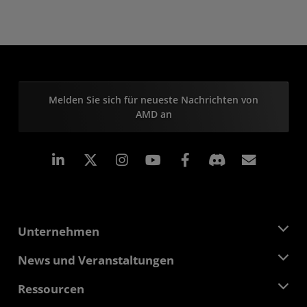
Melden Sie sich für neueste Nachrichten von
AMD an
LinkedIn
Instagram
Facebook
Abonn
Unternehmen
Über AMD
News und Veranstaltungen
Führungsteam
Pressebereich
Ressourcen
Verantwortung
Veranstaltungen