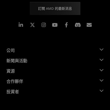
訂閱 AMD 的最新消息
Linkedin
Instagram
Facebook
訂閱
公司
關於 AMD
新聞與活動
管理團隊
新聞室
資源
企業責任
活動
招聘
開發者中心
合作夥伴
媒體庫
聯絡我們
部落格
AMD 合作夥伴中心
投資者
案例研究
授權經銷商
網路研討會
投資者關係
AMD 大學計畫
探索資源
財務資訊