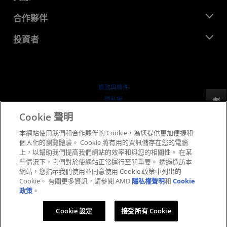
活動
招聘
開發者中心
合作夥伴
媒體庫
聯絡我們
部落格
AMD 合作夥伴中心
投資者
案例研究
授權經銷商
網路研討會
投資者關係
AMD 大學計畫
探索資源
財務資訊
董事會
條款與條件
治理文件
隱私權
反馈
行情走勢
商標
Cookie 聲明
供应链透明度
本網站使用我們和合作夥伴的 Cookie，為您提供更加便捷和
公平公開競爭
個人化的瀏覽體驗。 Cookie 將有用的資訊儲存在您的電腦
英國稅務策略
上，以幫助我們提高我們網站的效率和與您的相關性。 在某
Cookie 政策
些情況下，它們對於使網站正常運行至關重要。 透過造訪本
網站，您指示我們使用並同意使用 Cookie 政策中列出的
Cookie 設定
Cookie。 有關更多資訊，請參閱 AMD
隱私權聲明
和
Cookie
政策
。
© 2026 Advanced Micro Devices, Inc.
Cookie 設定
接受所有 Cookie