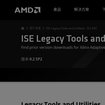
AMD 網站無障礙聲明
產品
解決方案
客戶支援
ISE Legacy Tools and Utilities - 9.2 SP2
ISE Legacy Tools and 
Find prior version downloads for Xilinx Adapti
版本:
9.2 SP2
Legacy Tools and Utilities