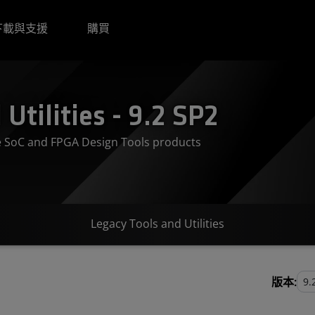
下載與支援
購買
Utilities - 9.2 SP2
ve SoC and FPGA Design Tools products
Legacy Tools and Utilities
版本: