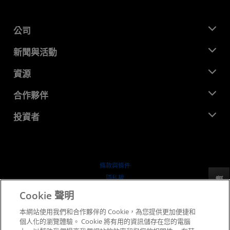
公司
關於 AMD
新聞與活動
管理團隊
新聞室
資源
企業責任
活動
招聘
開發者中心
合作夥伴
媒體庫
聯絡我們
部落格
AMD 合作夥伴中心
投資者
案例研究
授權經銷商
網路研討會
投資者關係
AMD 大學計畫
探索資源
財務資訊
董事會
條款與條件
治理文件
隱私權
反馈
行情走勢
商標
Cookie 聲明
供应链透明度
本網站使用我們和合作夥伴的 Cookie，為您提供更加便捷和
公平公開競爭
個人化的瀏覽體驗。 Cookie 將有用的資訊儲存在您的電腦
英國稅務策略