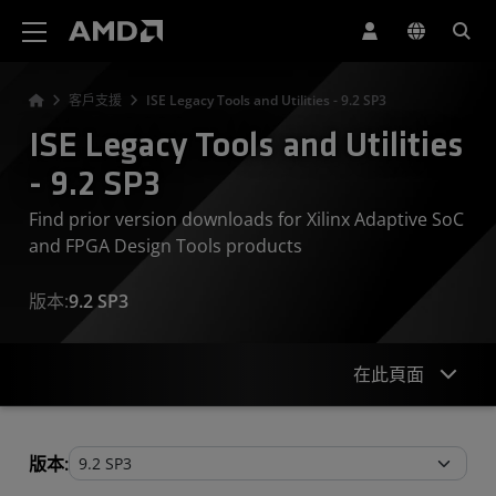
AMD 網站無障礙聲明
客戶支援
ISE Legacy Tools and Utilities - 9.2 SP3
ISE Legacy Tools and Utilities
- 9.2 SP3
Find prior version downloads for Xilinx Adaptive SoC
and FPGA Design Tools products
版本:
9.2 SP3
在此頁面
Legacy Tools and Utilities
版本: