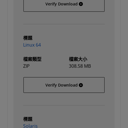
Linux
Verify Download
標題
Linux 64
檔案類型
檔案大小
ZIP
308.58 MB
Linux 64
Verify Download
標題
Solaris