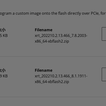
gram a custom image onto the flash directly over PCIe, for 
大小
Filename
5 KB
xrt_202210.2.13.466_7.8.2003-
x86_64-xbflash2.zip
大小
Filename
9 KB
xrt_202210.2.13.466_8.1.1911-
x86_64-xbflash2.zip