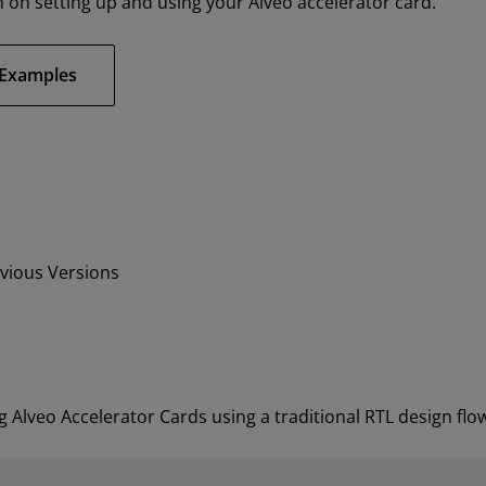
 on setting up and using your Alveo accelerator card.
Examples
evious Versions
g Alveo Accelerator Cards using a traditional RTL design flo