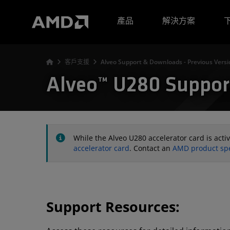
AMD 網站無障礙聲明
產品
解決方案
客戶支援
Alveo Support & Downloads - Previous Versi
Alveo™ U280 Support
While the Alveo U280 accelerator card is act
accelerator card
. Contact an
AMD product spe
Support Resources: