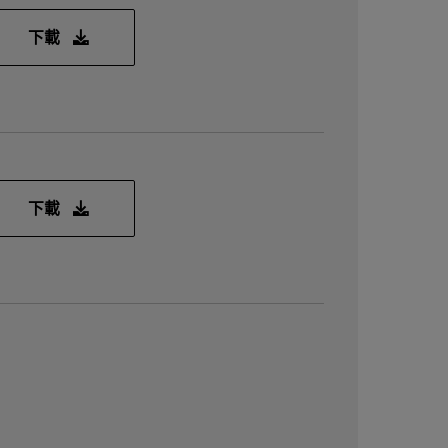
xrt_202210.2.13.466_18.04-amd64-xbflash2.deb
下載
xrt_202210.2.13.466_20.04-amd64-xbflash2.deb
下載