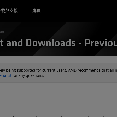
下載與支援
購買
ons
 and Downloads - Previou
ively being supported for current users, AMD recommends that all 
cialist
for any questions.