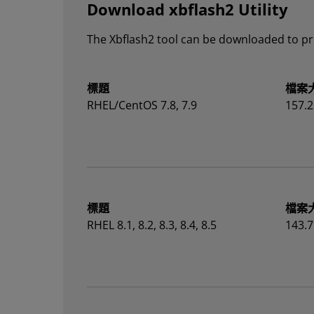
Download xbflash2 Utility
The Xbflash2 tool can be downloaded to pro
標題
檔案
RHEL/CentOS 7.8, 7.9
157.2
標題
檔案
RHEL 8.1, 8.2, 8.3, 8.4, 8.5
143.7