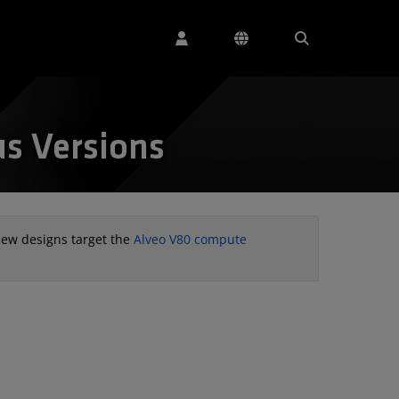
s Versions
new designs target the
Alveo V80 compute