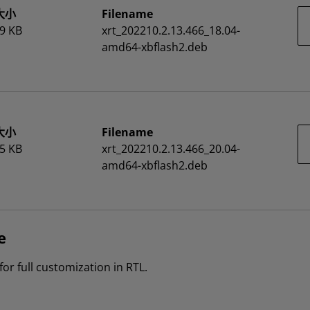
大小
Filename
9 KB
xrt_202210.2.13.466_18.04-
amd64-xbflash2.deb
大小
Filename
5 KB
xrt_202210.2.13.466_20.04-
amd64-xbflash2.deb
e
or full customization in RTL.