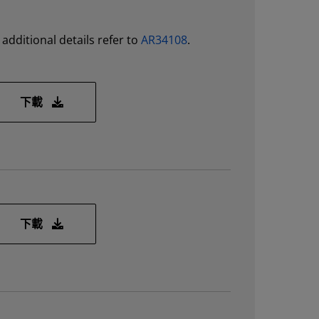
additional details refer to
AR34108
.
xrt_202210.2.13.466_7.8.2003-x86_64-xbflash2.zip
下載
xrt_202210.2.13.466_8.1.1911-x86_64-xbflash2.zip
下載