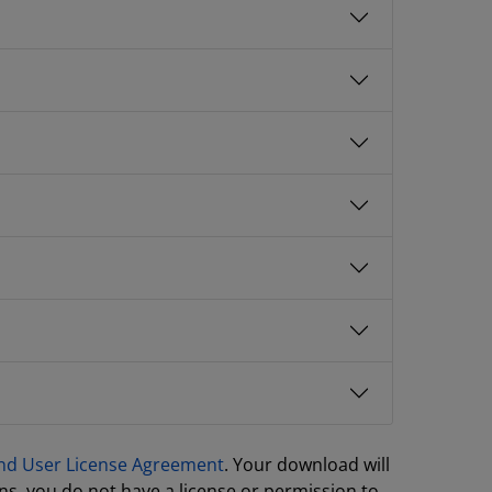
nd User License Agreement
. Your download will
ns, you do not have a license or permission to