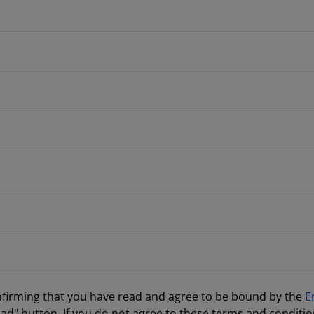
nfirming that you have read and agree to be bound by the
E
ad" button. If you do not agree to these terms and conditio