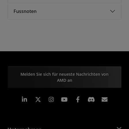
Fussnoten
Melden Sie sich für neueste Nachrichten von
AMD an
LinkedIn
Instagram
Facebook
Abonn