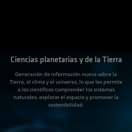
Obtener más
de
Mira el video
Obtener más
Obtener más
Obtener más
información
Obtener más
Obtener más
atención
Mirar el
Mira el video
Mira el video
Leer el blog
Leer más
información
información
información
información
información
de salud
webinar
Ciencias planetarias y de la Tierra
Generación de información nueva sobre la
Tierra, el clima y el universo, lo que les permite
a los científicos comprender los sistemas
naturales, explorar el espacio y promover la
sostenibilidad.
Modelado e