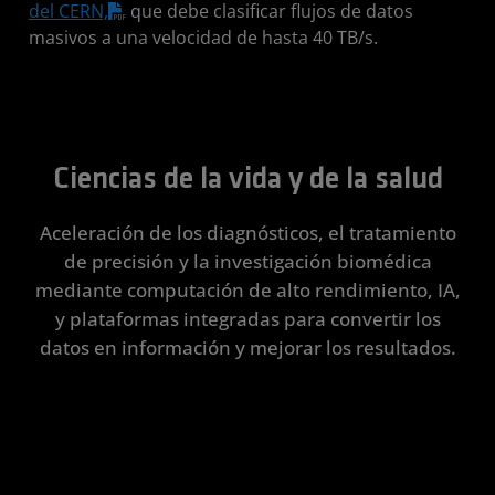
del CERN,
que debe clasificar flujos de datos
masivos a una velocidad de hasta 40 TB/s.
Ciencias de la vida y de la salud
Aceleración de los diagnósticos, el tratamiento
de precisión y la investigación biomédica
mediante computación de alto rendimiento, IA,
y plataformas integradas para convertir los
datos en información y mejorar los resultados.
Patología digital
Medicina
para la
Desarrollo de
Inferencia de IA
Escalamiento
Innovación
Descubrimiento
Aceleración
Biomatemáticas
Impulso de la
Imágenes
Generación
Medicina