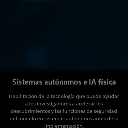
AMD.
precedentes
tecnología de las
renovable y la
de 0,9 km.
GPU AMD Instinct.
eficiencia
energética
global.
Obtener más
Leer el caso de
información
Obtener más
Obtener más
Obtener más
Obtener más
Leer el blog
estudio
Mira el video
información
información
información
información
Sistemas autónomos e IA
física
Habilitación de la tecnología que puede ayudar
a los investigadores a acelerar los
descubrimientos y las funciones de seguridad
del modelo en sistemas autónomos antes de la
implementación.