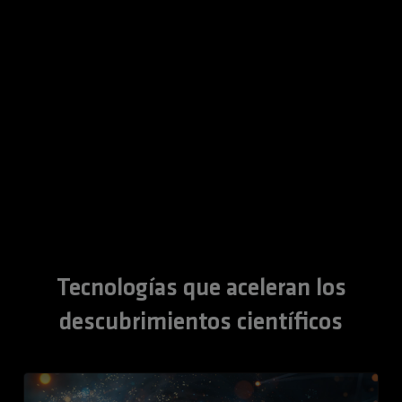
que lleva la IA
AMD EPYC.
digitales y el
de modelos de
por IA.
física a entornos
desarrollo de
IA.
de trabajo
sistemas
humanos reales.
autónomos.
Obtener más
Leer el blog
Leer el blog
Leer el caso de
información
Leer el blog
estudio
Tecnologías que aceleran los
descubrimientos científicos