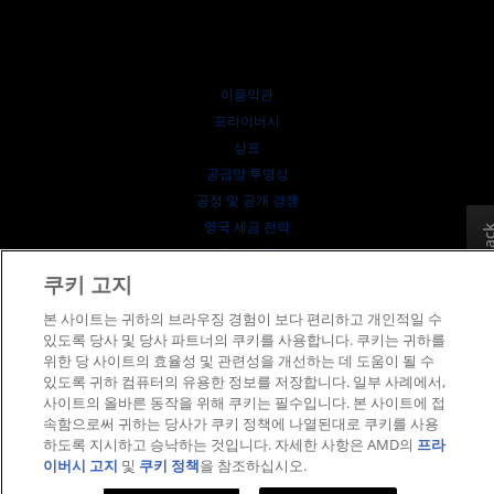
공식 유통업체
웨비나
투자자 관계
AMD 대학 프로그램
리소스 살펴보기
재무 정보
이사위원회
이용약관
거버넌스 문서
프라이버시
SEC 신고서
상표
공급망 투명성
공정 및 공개 경쟁
영국 세금 전략
Feedb
쿠키 정책
쿠키 고지
쿠키 설정
본 사이트는 귀하의 브라우징 경험이 보다 편리하고 개인적일 수
© 2026 Advanced Micro Devices, Inc.
있도록 당사 및 당사 파트너의 쿠키를 사용합니다. 쿠키는 귀하를
위한 당 사이트의 효율성 및 관련성을 개선하는 데 도움이 될 수
있도록 귀하 컴퓨터의 유용한 정보를 저장합니다. 일부 사례에서,
사이트의 올바른 동작을 위해 쿠키는 필수입니다. 본 사이트에 접
속함으로써 귀하는 당사가 쿠키 정책에 나열된대로 쿠키를 사용
하도록 지시하고 승낙하는 것입니다. 자세한 사항은 AMD의
프라
이버시 고지
및
쿠키 정책
을 참조하십시오.