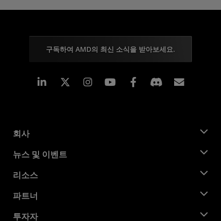
구독하여 AMD의 최신 소식을 받아보세요.
Linkedin
Instagram
Facebook
구독
회사
AMD 소개
뉴스 및 이벤트
관리팀
뉴스룸
리소스
기업의 사회적 책임
이벤트
채용
개발자 센트럴
파트너
미디어 라이브러리
문의하기
블로그
AMD 파트너 허브
투자자
사례 연구