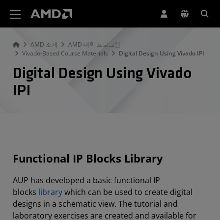
AMD 웹사이트 접근성 성명서
AMD 소개
AMD 대학 프로그램
Vivado-Based Course Materials
Digital Design Using Vivado IPI
Digital Design Using Vivado
IPI
Functional IP Blocks Library
AUP has developed a basic functional IP
blocks
library
which can be used to create digital
designs in a schematic view. The tutorial and
laboratory exercises are created and available for