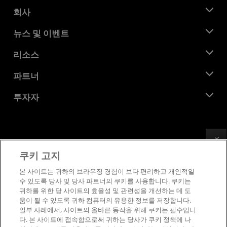
회사
AMD 소개
뉴스 및 이벤트
관리팀
뉴스룸
리소스
기업의 사회적 책임
이벤트
채용
개발자 센트럴
파트너
미디어 라이브러리
문의하기
블로그
AMD 파트너 허브
투자자
사례 연구
공식 유통업체
웨비나
투자자 관계
AMD 대학 프로그램
리소스 살펴보기
재무 정보
이사위원회
Feedback
이용약관
쿠키 고지
거버넌스 문서
프라이버시
SEC 신고서
상표
본 사이트는 귀하의 브라우징 경험이 보다 편리하고 개인적일
수 있도록 당사 및 당사 파트너의 쿠키를 사용합니다. 쿠키는
공급망 투명성
귀하를 위한 당 사이트의 효율성 및 관련성을 개선하는 데 도
공정 및 공개 경쟁
움이 될 수 있도록 귀하 컴퓨터의 유용한 정보를 저장합니다.
영국 세금 전략
일부 사례에서, 사이트의 올바른 동작을 위해 쿠키는 필수입니
쿠키 정책
다. 본 사이트에 접속함으로써 귀하는 당사가 쿠키 정책에 나