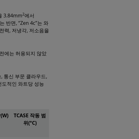
2
 3.84mm
에서
면, “Zen 4c”는 와
전력, 저냉각, 저소음을
이전에는 허용되지 않았
송, 통신 부문 클라우드,
선도적인 와트당 성능
(W)
TCASE 작동 범
위(°C)