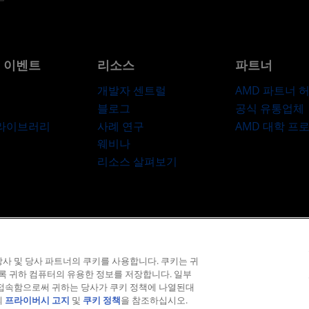
및 이벤트
리소스
파트너
개발자 센트럴
AMD 파트너 
블로그
공식 유통업체
 라이브러리
사례 연구
AMD 대학 프
웨비나
리소스 살펴보기
라이버시
상표
공급망 투명성
공정 및 공개 경쟁
영국 세금 전략
쿠키 정
사 및 당사 파트너의 쿠키를 사용합니다. 쿠키는 귀
© 2026 Advanced Micro Devices, Inc.
도록 귀하 컴퓨터의 유용한 정보를 저장합니다. 일부
 접속함으로써 귀하는 당사가 쿠키 정책에 나열된대
의
프라이버시 고지
및
쿠키 정책
을 참조하십시오.