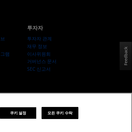
투자자
허브
투자자 관계
재무 정보
Feedback
로그램
이사위원회
거버넌스 문서
SEC 신고서
책
쿠키 설정
쿠키 설정
모든 쿠키 수락