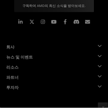
구독하여 AMD의 최신 소식을 받아보세요.
Linkedin
Instagram
Facebook
구독
회사
AMD 소개
뉴스 및 이벤트
관리팀
뉴스룸
리소스
기업의 사회적 책임
이벤트
채용
개발자 센트럴
파트너
미디어 라이브러리
문의하기
블로그
AMD 파트너 허브
투자자
사례 연구
공식 유통업체
웨비나
투자자 관계
AMD 대학 프로그램
리소스 살펴보기
재무 정보