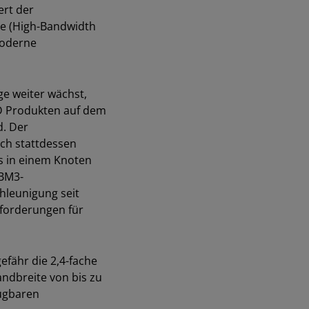
ert der
te (High-Bandwidth
moderne
e weiter wächst,
D Produkten auf dem
d. Der
ich stattdessen
Us in einem Knoten
HBM3-
hleunigung seit
forderungen für
fähr die 2,4-fache
ndbreite von bis zu
fügbaren