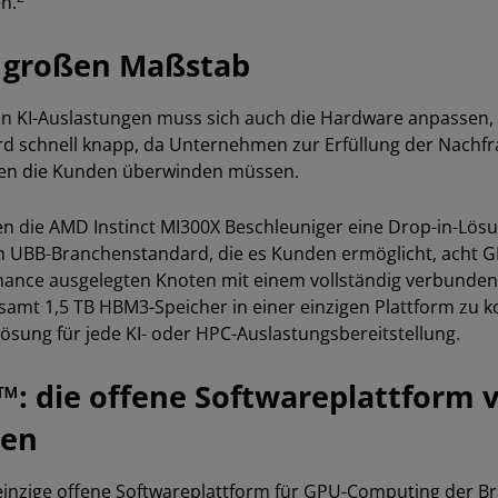
n.
m großen Maßstab
on KI-Auslastungen muss sich auch die Hardware anpassen, 
rd schnell knapp, da Unternehmen zur Erfüllung der Nachfra
den die Kunden überwinden müssen.
en die AMD Instinct MI300X Beschleuniger eine Drop-in-Lös
h UBB-Branchenstandard, die es Kunden ermöglicht, acht G
rmance ausgelegten Knoten mit einem vollständig verbunden
samt 1,5 TB HBM3-Speicher in einer einzigen Plattform zu k
sung für jede KI- oder HPC-Auslastungsbereitstellung.
die offene Softwareplattform vo
ten
inzige offene Softwareplattform für GPU-Computing der Bra