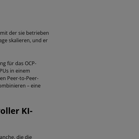
mit der sie betrieben
ge skalieren, und er
ung für das OCP-
PUs in einem
en Peer-to-Peer-
ombinieren – eine
ller KI-
nche, die die