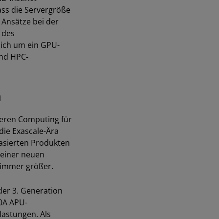
ass die Servergröße
 Ansätze bei der
 des
sich um ein GPU-
und HPC-
n
ieren Computing für
die Exascale-Ära
asierten Produkten
 einer neuen
 immer größer.
er 3.
Generation
00A APU-
lastungen. Als