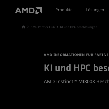
Erklärung zur Barrierefreiheit auf der AMD Website
Produkte
Lösungen
AMD Partner Hub
KI und HPC beschleunigen
AMD INFORMATIONEN FÜR PARTNE
KI und HPC bes
AMD Instinct™ MI300X Besch