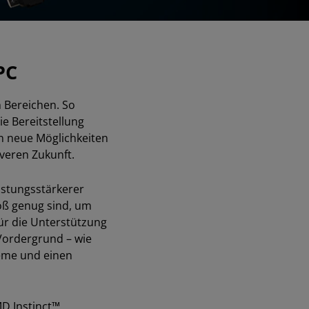
PC
 Bereichen. So
e Bereitstellung
n neue Möglichkeiten
veren Zukunft.
eistungsstärkerer
ß genug sind, um
ür die Unterstützung
 Vordergrund – wie
teme und einen
D Instinct™