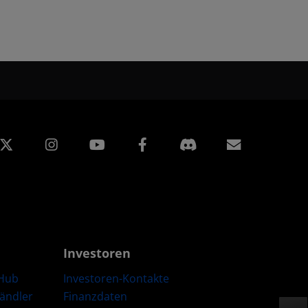
edIn
Instagram
Facebook
Abonnem
Investoren
Hub
Investoren-Kontakte
Händler
Finanzdaten