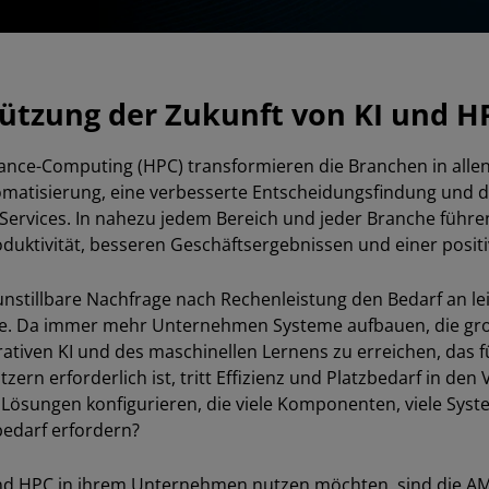
ützung der Zukunft von KI und H
ance-Computing (HPC) transformieren die Branchen in allen
matisierung, eine verbesserte Entscheidungsfindung und di
Services. In nahezu jedem Bereich und jeder Branche führe
duktivität, besseren Geschäftsergebnissen und einer positi
e unstillbare Nachfrage nach Rechenleistung den Bedarf an l
e. Da immer mehr Unternehmen Systeme aufbauen, die gro
ativen KI und des maschinellen Lernens zu erreichen, das f
zern erforderlich ist, tritt Effizienz und Platzbedarf in den
Lösungen konfigurieren, die viele Komponenten, viele Sys
bedarf erfordern?
und HPC in ihrem Unternehmen nutzen möchten, sind die AM