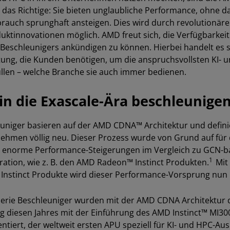
das Richtige: Sie bieten unglaubliche Performance, ohne d
rauch sprunghaft ansteigen. Dies wird durch revolutionäre
uktinnovationen möglich. AMD freut sich, die Verfügbarkeit
Beschleunigers ankündigen zu können. Hierbei handelt es 
tung, die Kunden benötigen, um die anspruchsvollsten KI- 
llen – welche Branche sie auch immer bedienen.
in die Exascale-Ära beschleunige
euniger basieren auf der AMD CDNA™ Architektur und defin
hmen völlig neu. Dieser Prozess wurde von Grund auf für 
et enorme Performance-Steigerungen im Vergleich zu GCN-b
1
ation, wie z. B. den AMD Radeon™ Instinct Produkten.
Mit
Instinct Produkte wird dieser Performance-Vorsprung nun
Serie Beschleuniger wurden mit der AMD CDNA Architektur d
g diesen Jahres mit der Einführung des AMD Instinct™ MI3
ntiert, der weltweit ersten APU speziell für KI- und HPC-Aus