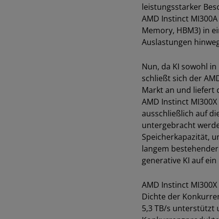
leistungsstarker Bes
AMD Instinct MI300A
Memory, HBM3) in ei
Auslastungen hinweg,
Nun, da KI sowohl in
schließt sich der A
Markt an und liefert
AMD Instinct MI300X 
ausschließlich auf d
untergebracht werde
Speicherkapazität, u
langem bestehender 
generative KI auf ei
AMD Instinct MI300X
Dichte der Konkurre
5,3 TB/s unterstützt 