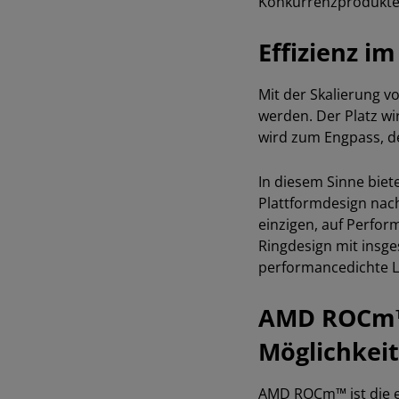
Konkurrenzprodukte
Effizienz i
Mit der Skalierung v
werden. Der Platz wi
wird zum Engpass, 
In diesem Sinne biet
Plattformdesign nac
einzigen, auf Perfo
Ringdesign mit insge
performancedichte Lö
AMD ROCm™: 
Möglichkei
AMD ROCm™ ist die e