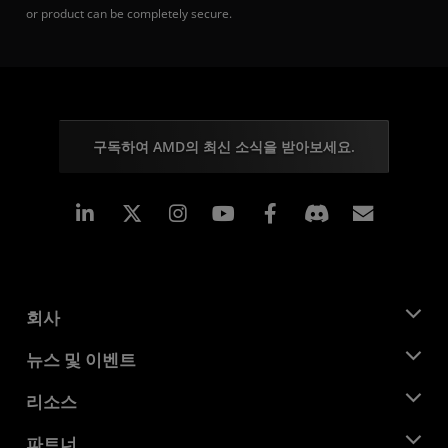
or product can be completely secure.
구독하여 AMD의 최신 소식을 받아보세요.
Linkedin
Instagram
Facebook
구독
회사
AMD 소개
뉴스 및 이벤트
관리팀
뉴스룸
리소스
기업의 사회적 책임
이벤트
채용
개발자 센트럴
파트너
미디어 라이브러리