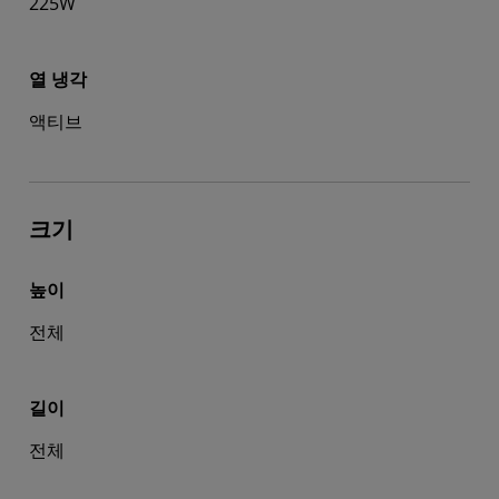
225W
열 냉각
액티브
크기
높이
전체
길이
전체