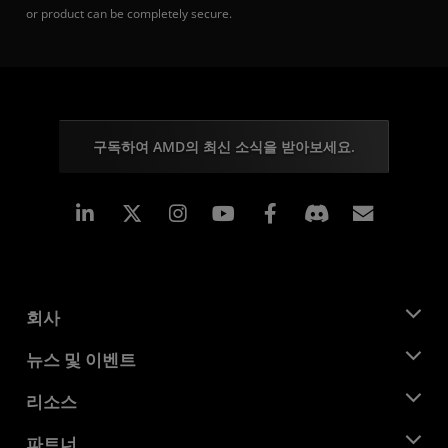
or product can be completely secure.
구독하여 AMD의 최신 소식을 받아보세요.
Linkedin
Instagram
Facebook
구독
회사
AMD 소개
뉴스 및 이벤트
관리팀
뉴스룸
리소스
기업의 사회적 책임
이벤트
채용
개발자 센트럴
파트너
미디어 라이브러리