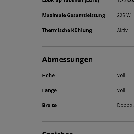
Look-up-Tabellen (LUTs)
1.728.0
Maximale Gesamtleistung
225 W
Thermische Kühlung
Aktiv
Abmessungen
Höhe
Voll
Länge
Voll
Breite
Doppel