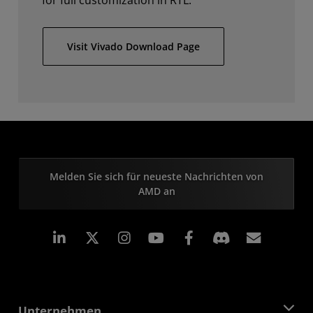
for full customization in RTL.
Visit Vivado Download Page
Melden Sie sich für neueste Nachrichten von
AMD an
LinkedIn
Instagram
Facebook
Abonn
Unternehmen