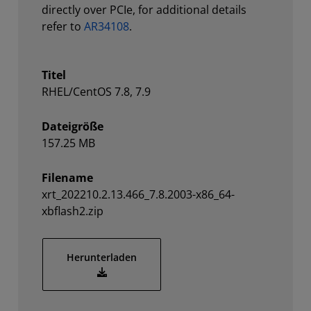
directly over PCIe, for additional details
refer to
AR34108
.
Titel
RHEL/CentOS 7.8, 7.9
Dateigröße
157.25 MB
Filename
xrt_202210.2.13.466_7.8.2003-x86_64-
xbflash2.zip
Herunterladen
xrt_202210.2.13.466_7.8.2003-x86_64-xbflash2