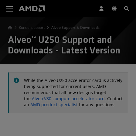
Erklärung zur Barrierefreiheit auf der AMD Website
Kundensupport
Alveo Support & Downloads
Alveo™ U250 Support and
Downloads - Latest Version
While the Alveo U250 accelerator card is actively
being supported for current users, AMD
recommends that all new designs target
the
Alveo V80 compute accelerator card
. Contact
an
AMD product specialist
for any questions.