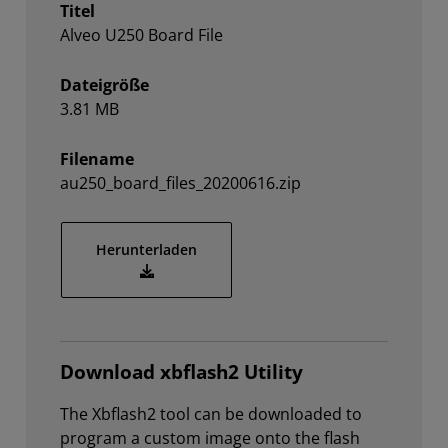
Titel
Alveo U250 Board File
Dateigröße
3.81 MB
Filename
au250_board_files_20200616.zip
Herunterladen
au250_board_files_20200616.zip
Download xbflash2 Utility
The Xbflash2 tool can be downloaded to
program a custom image onto the flash