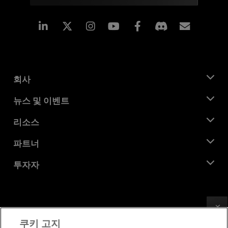
Linkedin
Instagram
Facebook
구독
회사
AMD 소개
뉴스 및 이벤트
관리팀
뉴스룸
리소스
기업의 사회적 책임
이벤트
채용
개발자 센트럴
파트너
미디어 라이브러리
문의하기
블로그
AMD 파트너 허브
투자자
사례 연구
공식 유통업체
웨비나
투자자 관계
AMD 대학 프로그램
리소스 살펴보기
재무 정보
이사위원회
Feedback
이용약관
쿠키 고지
거버넌스 문서
프라이버시