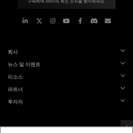
구독하여 AMD의 최신 소식을 받아보세요.
Linkedin
Instagram
Facebook
구독
회사
AMD 소개
뉴스 및 이벤트
관리팀
뉴스룸
리소스
기업의 사회적 책임
이벤트
채용
개발자 센트럴
파트너
미디어 라이브러리
문의하기
블로그
AMD 파트너 허브
투자자
사례 연구
공식 유통업체
웨비나
투자자 관계
AMD 대학 프로그램
리소스 살펴보기
재무 정보
이사위원회
이용약관