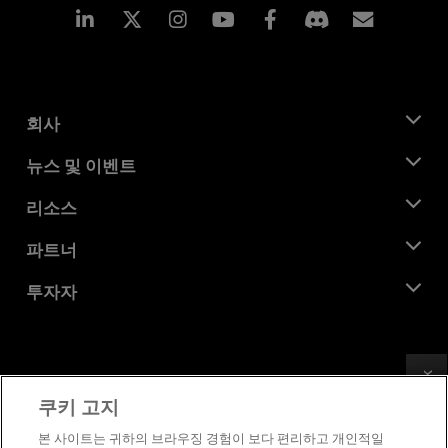
Linkedin
Instagram
Facebook
구독
회사
AMD 소개
뉴스 및 이벤트
관리팀
뉴스룸
리소스
기업의 사회적 책임
이벤트
채용
개발자 센트럴
파트너
미디어 라이브러리
문의하기
블로그
AMD 파트너 허브
투자자
사례 연구
공식 유통업체
웨비나
투자자 관계
AMD 대학 프로그램
리소스 살펴보기
재무 정보
이사위원회
Feedback
이용약관
쿠키 고지
거버넌스 문서
프라이버시
SEC 신고서
상표
본 사이트는 귀하의 브라우징 경험이 보다 편리하고 개인적일