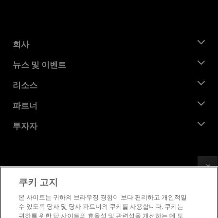
회사
AMD 소개
뉴스 및 이벤트
관리팀
뉴스룸
리소스
기업의 사회적 책임
이벤트
채용
개발자 센트럴
파트너
미디어 라이브러리
문의하기
블로그
AMD 파트너 허브
투자자
사례 연구
공식 유통업체
웨비나
투자자 관계
AMD 대학 프로그램
리소스 살펴보기
재무 정보
이사위원회
Feedback
이용약관
쿠키 고지
거버넌스 문서
프라이버시
SEC 신고서
상표
본 사이트는 귀하의 브라우징 경험이 보다 편리하고 개인적일
수 있도록 당사 및 당사 파트너의 쿠키를 사용합니다. 쿠키는
공급망 투명성
귀하를 위한 당 사이트의 효율성 및 관련성을 개선하는 데 도