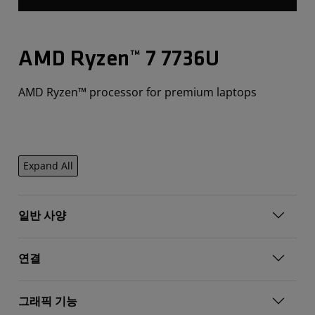
AMD Ryzen™ 7 7736U​
AMD Ryzen™ processor for premium laptops
Expand All
일반 사양
연결
그래픽 기능