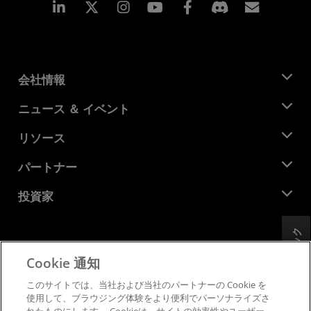
Linkedin
Instagram
Facebook
購読
会社情報
AMD について
ニュース ＆ イベント
役員
ニュースルーム
リソース
企業責任
イベント
キャリア
デベロッパー セントラル
パートナー
メディア ライブラリ
お問い合わせ
ブログ
AMD パートナー ハブ
投資家
ケース スタディ
正規販売代理店
ウェビナー
投資家向け情報
AMD ユニバーシティ プログラム
フィードバック
リソースを探す
財務情報
取締役会
Cookie 通知
利用規約
ガバナンス報告書
プライバシー
このサイトでは、当社および当社のパートナーの Cookie を
SEC 提出書類
商標
使用して、ブラウジング体験をより便利でパーソナライズさ