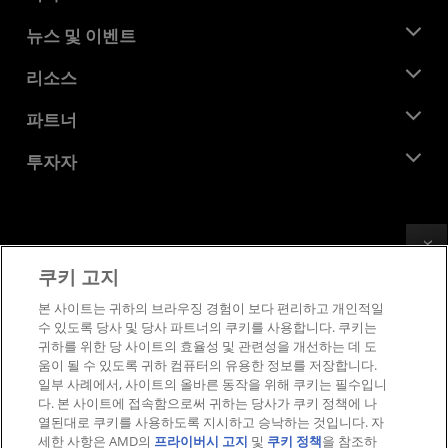
AMD 소개
뉴스 및 이벤트
관리팀
뉴스룸
리소스
기업의 사회적 책임
이벤트
채용
개발자 센트럴
파트너
미디어 라이브러리
문의하기
블로그
AMD 파트너 허브
투자자
사례 연구
공식 유통업체
웨비나
투자자 관계
AMD 대학 프로그램
리소스 살펴보기
재무 정보
이사위원회
Feedback
이용약관
쿠키 고지
거버넌스 문서
프라이버시
SEC 신고서
상표
본 사이트는 귀하의 브라우징 경험이 보다 편리하고 개인적일
수 있도록 당사 및 당사 파트너의 쿠키를 사용합니다. 쿠키는
공급망 투명성
귀하를 위한 당 사이트의 효율성 및 관련성을 개선하는 데 도
공정 및 공개 경쟁
움이 될 수 있도록 귀하 컴퓨터의 유용한 정보를 저장합니다.
영국 세금 전략
일부 사례에서, 사이트의 올바른 동작을 위해 쿠키는 필수입니
쿠키 정책
다. 본 사이트에 접속함으로써 귀하는 당사가 쿠키 정책에 나
열된대로 쿠키를 사용하도록 지시하고 승낙하는 것입니다. 자
쿠키 설정
세한 사항은 AMD의
프라이버시 고지
및
쿠키 정책
을 참조하