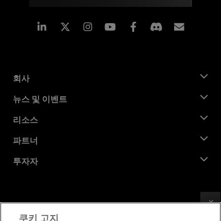
Linkedin
Instagram
Facebook
구독
회사
AMD 소개
뉴스 및 이벤트
관리팀
뉴스룸
리소스
기업의 사회적 책임
이벤트
채용
개발자 센트럴
파트너
미디어 라이브러리
문의하기
블로그
AMD 파트너 허브
투자자
사례 연구
공식 유통업체
웨비나
투자자 관계
AMD 대학 프로그램
리소스 살펴보기
재무 정보
이사위원회
Feedback
이용약관
쿠키 고지
거버넌스 문서
프라이버시