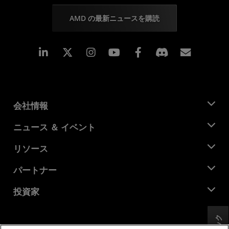
AMD の最新ニュースを購読
Linkedin
Instagram
Facebook
購読
会社情報
AMD について
ニュース ＆ イベント
役員
ニュースルーム
リソース
企業責任
イベント
キャリア
デベロッパー セントラル
パートナー
メディア ライブラリ
お問い合わせ
ブログ
AMD パートナー ハブ
投資家
ケース スタディ
正規販売代理店
ウェビナー
投資家向け情報
AMD ユニバーシティ プログラム
リソースを探す
財務情報