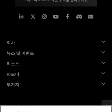
Linkedin
Instagram
Facebook
구독
회사
AMD 소개
뉴스 및 이벤트
관리팀
뉴스룸
리소스
기업의 사회적 책임
이벤트
채용
개발자 센트럴
파트너
미디어 라이브러리
문의하기
블로그
AMD 파트너 허브
투자자
사례 연구
공식 유통업체
웨비나
투자자 관계
AMD 대학 프로그램
리소스 살펴보기
재무 정보
이사위원회
이용약관